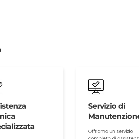
?
istenza
Servizio di
nica
Manutenzion
cializzata
Offriamo un servizio
completo di assistenz