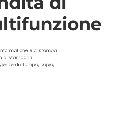
ndita di
ltifunzione
i informatiche e di stampa
a di stampanti
sigenze di stampa, copia,