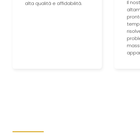
Il nos
alta qualità e affidabilità.
altam
pront
temp
risolv
probl
massi
appar