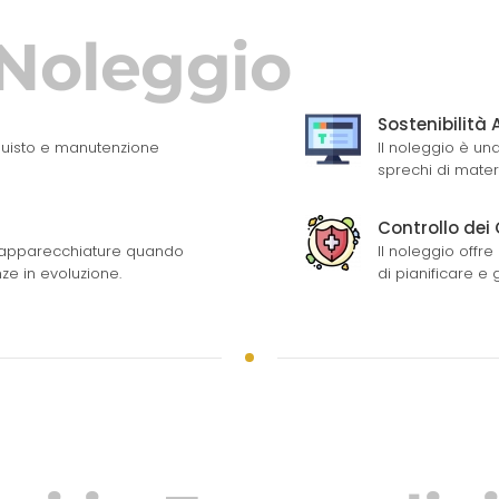
 Noleggio
Sostenibilità
acquisto e manutenzione
Il noleggio è una
sprechi di materi
Controllo dei 
 le apparecchiature quando
Il noleggio offr
nze in evoluzione.
di pianificare e 