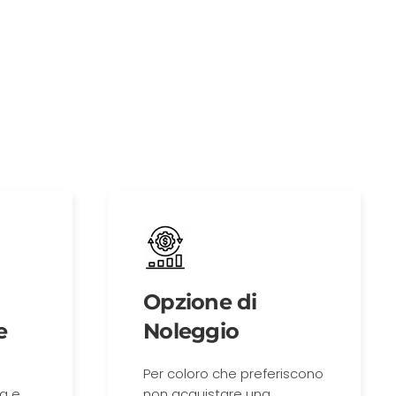
Opzione di
e
Noleggio
Per coloro che preferiscono
a e
non acquistare una