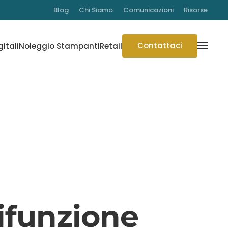
Blog
Chi Siamo
Comunicazioni
Risorse
Contattaci
gitali
Noleggio Stampanti
Retail
ifunzione