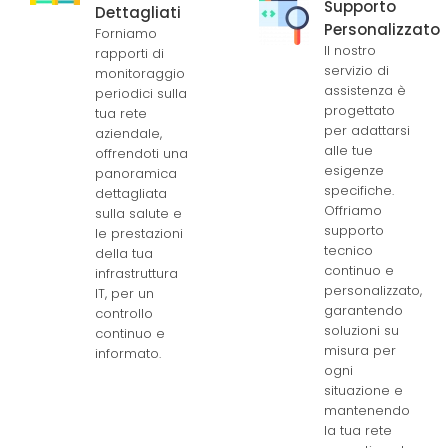
Supporto
Dettagliati
Personalizzato
Forniamo
Il nostro
rapporti di
servizio di
monitoraggio
assistenza è
periodici sulla
progettato
tua rete
per adattarsi
aziendale,
alle tue
offrendoti una
esigenze
panoramica
specifiche.
dettagliata
Offriamo
sulla salute e
supporto
le prestazioni
tecnico
della tua
continuo e
infrastruttura
personalizzato,
IT, per un
garantendo
controllo
soluzioni su
continuo e
misura per
informato.
ogni
situazione e
mantenendo
la tua rete