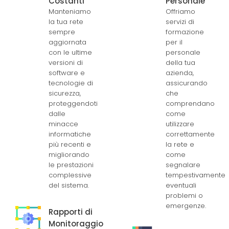
Costanti
Personale
Manteniamo
Offriamo
la tua rete
servizi di
sempre
formazione
aggiornata
per il
con le ultime
personale
versioni di
della tua
software e
azienda,
tecnologie di
assicurando
sicurezza,
che
proteggendoti
comprendano
dalle
come
minacce
utilizzare
informatiche
correttamente
più recenti e
la rete e
migliorando
come
le prestazioni
segnalare
complessive
tempestivamente
del sistema.
eventuali
problemi o
emergenze.
Rapporti di
Monitoraggio